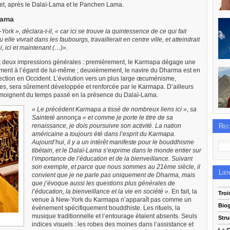
bet, après le Dalaï-Lama et le Panchen Lama.
Lama
k », déclara-t-il, « car ici se trouve la quintessence de ce qui fait
elle vivrait dans les faubourgs, travaillerait en centre ville, et atteindrait
i, ici et maintenant (…)»
.
ent deux impressions générales : premièrement, le Karmapa dégage une
ment à l’égard de lui-même ; deuxièmement, le navire du Dharma est en
ection en Occident. L’évolution vers un plus large œcuménisme,
s, sera sûrement développée et renforcée par le Karmapa. D’ailleurs
 témoignent du temps passé en la présence du Dalaï-Lama.
« Le précédent Karmapa a tissé de nombreux liens ici », sa
Sainteté annonça « et comme je porte le titre de sa
renaissance, je dois poursuivre son activité. La nation
Rec
américaine a toujours été dans l’esprit du Karmapa.
Aujourd’hui, il y a un intérêt manifeste pour le bouddhisme
tibétain, et le Dalaï-Lama s’exprime dans le monde entier sur
l’importance de l’éducation et de la bienveillance. Suivant
son exemple, et parce que nous sommes au 21ème siècle, il
Lie
convient que je ne parle pas uniquement de Dharma, mais
que j’évoque aussi les questions plus générales de
l’éducation, la bienveillance et la vie en société »
. En fait, la
Tro
venue à New-York du Karmapa n’apparaît pas comme un
Bio
évènement spécifiquement bouddhiste. Les rituels, la
musique traditionnelle et l’entourage étaient absents. Seuls
Stru
indices visuels : les robes des moines dans l’assistance et