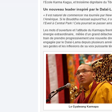
l’Ecole Karma Kagyu, et troisième dignitaire du Ti
Un nouveau leader inspiré par le Dalaï-
« Il est naturel de commencer ma tournée par New-Yor
l’Amérique. Si le Bouddha naissait aujourd’hui, il ou 
l’Eveil à Central Park ! Cela pourrait se passer ains
Les mots d’ouverture et l’attitude du Karmapa fir
énergie extraordinaire, mêlée d’un grand détache
train de prendre progressivement une nouvelle dir
engagée par le Dalaï-Lama depuis plusieurs année
ses gestes et les inflexions de sa voix puissante
Le Gyalwang Karmapa