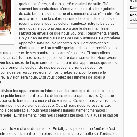
Gyal
quelques mètres, puis on s’arrête et ainsi de suite. Très
Kar
souvent les conducteurs s’énervent, surtout si leur gobelet
de café brûlant est malmené et commence à se répandre. On
Kho
peut affirmer que la colère est une chose inutile, et nous le
angl
reconnaissons tous. La colère manifeste notre refus de ce
que nous ne voulons pas, alors que le désir manifeste
l’attraction envers ce que nous voulons. Fondamentalement,
il n’y a rien de mauvais dans ces deux attitudes. Le problème
apparaît quand nous allons trop loin. Il est convenable
d’admettre que l’on veuille quelque chose. Le problème est
nt une ou deux de ses nombreuses caractéristiques. Et nous allons
ues caractéristiques avec l’objet considéré dans son entier. Nous avons
oir les choses de façon correcte. La plupart des apparences que nous
lles prennent la couleur de nos perceptions erronées et de nos
ions des verres correcteurs. Si nos lunettes sont conformes à la
ire, la vision sera floue. Et si vous portez des lunettes de soleil à
s.
diviser les apparences en introduisant les concepts de « moi » et de
une petite fenêtre dont le cadre délimite notre propre univers. Quelque
 par cette fenêtre du « moi » et du « mien ». Ce que nous voyons n’est
ordinateur, notre vision est abusée. Quand nous nous adressons aux
semble désagréable, nous nous sentons immédiatement menacés :
fenêtre ! Et finalement, nous nous sentons blessés. Il y a aussi le cas où
ver du « moi » et du « mien ». En fait, c’est plus qu’une fenêtre, c’est
re nous et la réalité. Toutefois, comme l’image virtuelle sur l’ordinateur,