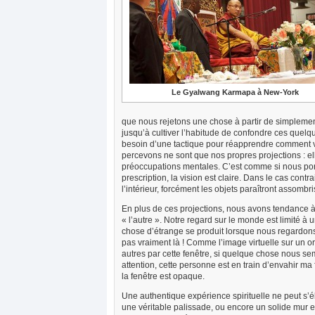
Le Gyalwang Karmapa à New-York
que nous rejetons une chose à partir de simpleme
jusqu’à cultiver l’habitude de confondre ces quelq
besoin d’une tactique pour réapprendre comment v
percevons ne sont que nos propres projections : e
préoccupations mentales. C’est comme si nous port
prescription, la vision est claire. Dans le cas contra
l’intérieur, forcément les objets paraîtront assombri
En plus de ces projections, nous avons tendance à 
« l’autre ». Notre regard sur le monde est limité à 
chose d’étrange se produit lorsque nous regardons
pas vraiment là ! Comme l’image virtuelle sur un 
autres par cette fenêtre, si quelque chose nous 
attention, cette personne est en train d’envahir ma 
la fenêtre est opaque.
Une authentique expérience spirituelle ne peut s’éle
une véritable palissade, ou encore un solide mur ent