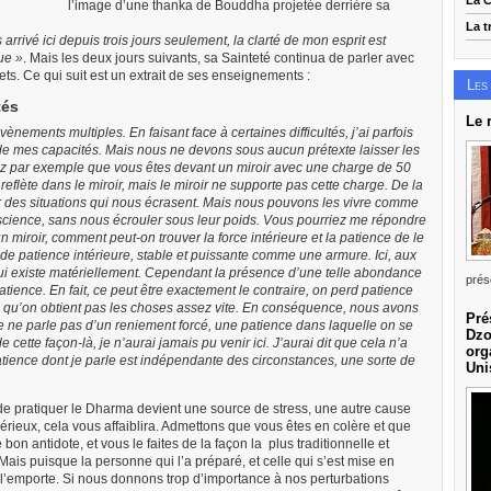
La C
l’image d’une thanka de Bouddha projetée derrière sa
La t
arrivé ici depuis trois jours seulement, la clarté de mon esprit est
ue »
. Mais les deux jours suivants, sa Sainteté continua de parler avec
ets. Ce qui suit est un extrait de ses enseignements :
Les
tés
Le 
ènements multiples. En faisant face à certaines difficultés, j’ai parfois
 de mes capacités. Mais nous ne devons sous aucun prétexte laisser les
inez par exemple que vous êtes devant un miroir avec une charge de 50
 reflète dans le miroir, mais le miroir ne supporte pas cette charge. De la
 des situations qui nous écrasent. Mais nous pouvons les vivre comme
nscience, sans nous écrouler sous leur poids. Vous pourriez me répondre
 miroir, comment peut-on trouver la force intérieure et la patience de le
ande patience intérieure, stable et puissante comme une armure. Ici, aux
e qui existe matériellement. Cependant la présence d’une telle abondance
prés
tience. En fait, ce peut être exactement le contraire, on perd patience
ce qu’on obtient pas les choses assez vite. En conséquence, nous avons
Pré
 ne parle pas d’un reniement forcé, une patience dans laquelle on se
Dzo
e cette façon-là, je n’aurai jamais pu venir ici. J’aurai dit que cela n’a
org
patience dont je parle est indépendante des circonstances, une sorte de
Uni
 de pratiquer le Dharma devient une source de stress, une autre cause
rieux, cela vous affaiblira. Admettons que vous êtes en colère et que
on antidote, et vous le faites de la façon la plus traditionnelle et
Mais puisque la personne qui l’a préparé, et celle qui s’est mise en
ui l’emporte. Si nous donnons trop d’importance à nos perturbations