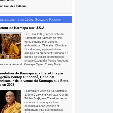
oiffe noire
radition des Tulkous
 déplacements du 17ème Gyalwang Karmapa
retour de Karmapa aux U.S.A.
Le 19 mai 2008, dans la salle du
Hammerstein Ballroom de New-
york, le public était serré et
enthousiaste : Tibétains, Chinois et
Occidentaux, la plupart étaient
disciples du précédent Karmapa. Le
silence se fit plein de promesses,
lorsque Dzogchèn Ponlop Rinpoché
enta le tant-attendu Karmapa Ogyen Trinley Dorjé…
sentation du Karmapa aux Etats-Unis par
gchèn Ponlop Rinpoché, Principal
anisateur de la venue du Karmapa aux Etats-
s en 2008
La première visite de Sa Sainteté le
17ème Gyalwang Karmapa, Ogyèn
Trinley Dorjé, aux Etats-Unis est un
événement historique et une
occasion à la fois joyeuse et
mémorable pour ses nombreux