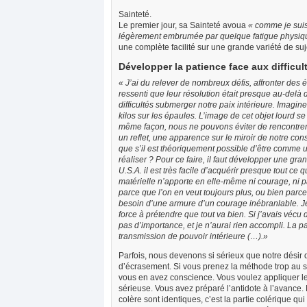
Sainteté.
Le premier jour, sa Sainteté avoua
« comme je suis 
légèrement embrumée par quelque fatigue physiq
une complète facilité sur une grande variété de suj
Développer la patience face aux difficul
« J’ai du relever de nombreux défis, affronter des év
ressenti que leur résolution était presque au-delà
difficultés submerger notre paix intérieure. Imag
kilos sur les épaules. L’image de cet objet lourd se
même façon, nous ne pouvons éviter de rencontrer
un reflet, une apparence sur le miroir de notre co
que s’il est théoriquement possible d’être comme un
réaliser ? Pour ce faire, il faut développer une gr
U.S.A. il est très facile d’acquérir presque tout c
matérielle n’apporte en elle-même ni courage, ni pa
parce que l’on en veut toujours plus, ou bien par
besoin d’une armure d’un courage inébranlable. Je
force à prétendre que tout va bien. Si j’avais vécu d
pas d’importance, et je n’aurai rien accompli. La 
transmission de pouvoir intérieure (…).
»
Parfois, nous devenons si sérieux que notre désir
d’écrasement. Si vous prenez la méthode trop au sé
vous en avez conscience. Vous voulez appliquer le b
sérieuse. Vous avez préparé l’antidote à l’avance. 
colère sont identiques, c’est la partie colérique q