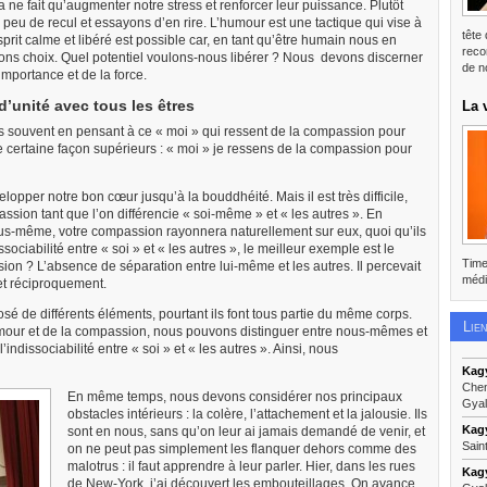
ne fait qu’augmenter notre stress et renforcer leur puissance. Plutôt
peu de recul et essayons d’en rire. L’humour est une tactique qui vise à
tête
prit calme et libéré est possible car, en tant qu’être humain nous en
reco
 bons choix. Quel potentiel voulons-nous libérer ? Nous devons discerner
de n
mportance et de la force.
d’unité avec tous les êtres
La 
s souvent en pensant à ce « moi » qui ressent de la compassion pour
ne certaine façon supérieurs : « moi » je ressens de la compassion pour
per notre bon cœur jusqu’à la bouddhéité. Mais il est très difficile,
sion tant que l’on différencie « soi-même » et « les autres ». En
s-même, votre compassion rayonnera naturellement sur eux, quoi qu’ils
issociabilité entre « soi » et « les autres », le meilleur exemple est le
Time
ion ? L’absence de séparation entre lui-même et les autres. Il percevait
médi
et réciproquement.
sé de différents éléments, pourtant ils font tous partie du même corps.
Lie
mour et de la compassion, nous pouvons distinguer entre nous-mêmes et
ndissociabilité entre « soi » et « les autres ». Ainsi, nous
Kag
Chen
En même temps, nous devons considérer nos principaux
Gya
obstacles intérieurs : la colère, l’attachement et la jalousie. Ils
Kagy
sont en nous, sans qu’on leur ai jamais demandé de venir, et
Sain
on ne peut pas simplement les flanquer dehors comme des
malotrus : il faut apprendre à leur parler. Hier, dans les rues
Kagy
de New-York, j’ai découvert les embouteillages. On avance