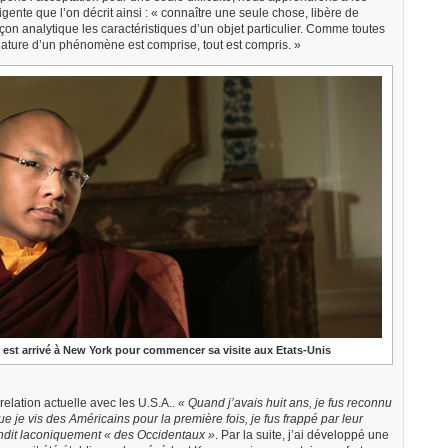
igente que l’on décrit ainsi : « connaître une seule chose, libère de
çon analytique les caractéristiques d’un objet particulier. Comme toutes
ature d’un phénomène est comprise, tout est compris. »
, est arrivé à New York pour commencer sa visite aux Etats-Unis
relation actuelle avec les U.S.A..
« Quand j’avais huit ans, je fus reconnu
 je vis des Américains pour la première fois, je fus frappé par leur
ndit laconiquement « des Occidentaux »
. Par la suite, j’ai développé une