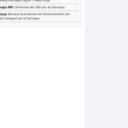
wang Karmapa Ogyen Trinley Dorje.
mapa 900
Cérémonie des 900 ans du Karmapa
ryug
Site pour la protection de l’environnement (en
ais) inauguré par le Karmapa.