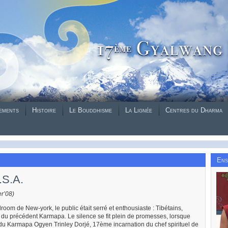
ements
Histoire
Le Bouddhisme
La Lignée
Centres du Dharma
Ens
.S.A.
r’08)
oom de New-york, le public était serré et enthousiaste : Tibétains,
es du précédent Karmapa. Le silence se fit plein de promesses, lorsque
u Karmapa Ogyen Trinley Dorjé, 17ème incarnation du chef spirituel de