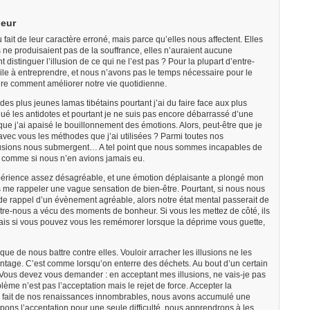
heur
fait de leur caractère erroné, mais parce qu’elles nous affectent. Elles
ns ne produisaient pas de la souffrance, elles n’auraient aucune
distinguer l’illusion de ce qui ne l’est pas ? Pour la plupart d’entre-
cile à entreprendre, et nous n’avons pas le temps nécessaire pour le
re comment améliorer notre vie quotidienne.
des plus jeunes lamas tibétains pourtant j’ai du faire face aux plus
liqué les antidotes et pourtant je ne suis pas encore débarrassé d’une
que j’ai apaisé le bouillonnement des émotions. Alors, peut-être que je
avec vous les méthodes que j’ai utilisées ? Parmi toutes nos
illusions nous submergent… A tel point que nous sommes incapables de
, comme si nous n’en avions jamais eu.
xpérience assez désagréable, et une émotion déplaisante a plongé mon
s me rappeler une vague sensation de bien-être. Pourtant, si nous nous
t de rappel d’un évènement agréable, alors notre état mental passerait de
entre-nous a vécu des moments de bonheur. Si vous les mettez de côté, ils
Mais si vous pouvez vous les remémorer lorsque la déprime vous guette,
que de nous battre contre elles. Vouloir arracher les illusions ne les
antage. C’est comme lorsqu’on enterre des déchets. Au bout d’un certain
 Vous devez vous demander : en acceptant mes illusions, ne vais-je pas
ème n’est pas l’acceptation mais le rejet de force. Accepter la
u fait de nos renaissances innombrables, nous avons accumulé une
ons l’acceptation pour une seule difficulté, nous apprendrons à les