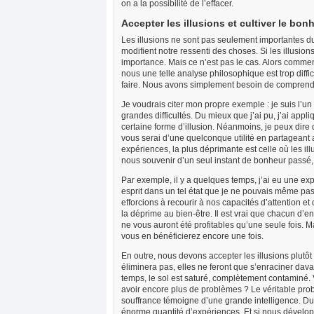
on a la possibilité de l’effacer.
Accepter les illusions et cultiver le bon
Les illusions ne sont pas seulement importantes du 
modifient notre ressenti des choses. Si les illusio
importance. Mais ce n’est pas le cas. Alors comment 
nous une telle analyse philosophique est trop diffi
faire. Nous avons simplement besoin de comprend
Je voudrais citer mon propre exemple : je suis l’un 
grandes difficultés. Du mieux que j’ai pu, j’ai app
certaine forme d’illusion. Néanmoins, je peux dire 
vous serai d’une quelconque utilité en partageant 
expériences, la plus déprimante est celle où les 
nous souvenir d’un seul instant de bonheur passé
Par exemple, il y a quelques temps, j’ai eu une e
esprit dans un tel état que je ne pouvais même pa
efforcions à recourir à nos capacités d’attention e
la déprime au bien-être. Il est vrai que chacun d’
ne vous auront été profitables qu’une seule fois. 
vous en bénéficierez encore une fois.
En outre, nous devons accepter les illusions plutôt 
éliminera pas, elles ne feront que s’enraciner dav
temps, le sol est saturé, complètement contaminé.
avoir encore plus de problèmes ? Le véritable probl
souffrance témoigne d’une grande intelligence. D
énorme quantité d’expériences. Et si nous développ