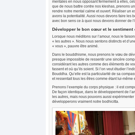
mentales en nous opposant fermement à elles, cela 
que de nous battre contre nos kleshas, prenons un 
rendre notre mental calme et ouvert. Réaliser un es
avons la potentialité. Aussi nous devons faire les
avec bon sens ce à quoi nous devons donner de l’i
Développer le bon cœur et le sentiment 
Lorsque nous méditons sur l’amour, nous le faison
« les autres ». Nous nous sentons distincts et d’u
« vous », pauvre être animé.
Dans le bouddhisme, nous prenons le vœu de dévelop
presque impossible de ressentir une sincère compas
considérant les autres comme des éléments de vou
fassent et où qu’ils soient. Si l’on veut étudier l’ind
Bouddha. Qu’elle est la particularité de sa compass
et ressentait tous les êtres comme étant lui-même 
Prenons l’exemple du corps physique : il est compo
De façon identique, dans le développement de l’a
les autres, mais nous pouvons aussi expérimenter l’i
développerons vraiment notre bodhicitta.