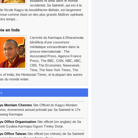
étudiants et amis dans le monde
occidental. Sa Sainteté, qui est à la
 de l’école Kagyu du bouddhisme tibétain, est largement
nnue comme étant un des plus grands Maîtres spirituels
otre temps…
vie en Inde
L’arrivée du Karmapa à Dharamsala
bénéficia d’une couverture
médiatique extraordinaire dans la
presse internationale : The
Associated Press, Agence-France
Press, The BBC, CNN, NBC, ABC,
CBS, The Economist, Newsweek,
Time, The New York Times, The
s of India, the Hindustan Times, et la plupart des autres
as du monde entier.
ns
yu Monlam Chenmo
Site Officiel du Kagyu Monlam
mo, évenement annuel présidé par Sa Sainteté le 17e
lwang Karmapa
u Office Organisation
Site officiel (en anglais) de Sa
teté Gyalwa Karmapa Ogyen Trinley Dorje.
u Office Taiwan
Site officiel (en chinois) de Sa Sainteté