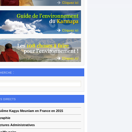
herche :
ns directs
isième Kagyu Meunlam en France en 2015
graphie
ctures Administratives