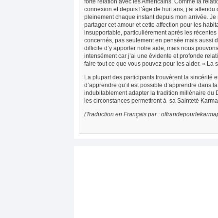
forte relation avec les Américains. Comme la relati
connexion et depuis l’âge de huit ans, j’ai attendu de
pleinement chaque instant depuis mon arrivée. Je
partager cet amour et cette affection pour les habit
insupportable, particulièrement après les récente
concernés, pas seulement en pensée mais aussi de 
difficile d’y apporter notre aide, mais nous pouvo
intensément car j’ai une évidente et profonde rel
faire tout ce que vous pouvez pour les aider. » La
La plupart des participants trouvèrent la sincérité 
d’apprendre qu’il est possible d’apprendre dans la 
indubitablement adapter la tradition millénaire d
les circonstances permettront à sa Sainteté Karm
(Traduction en Français par : offrandepourlekarma