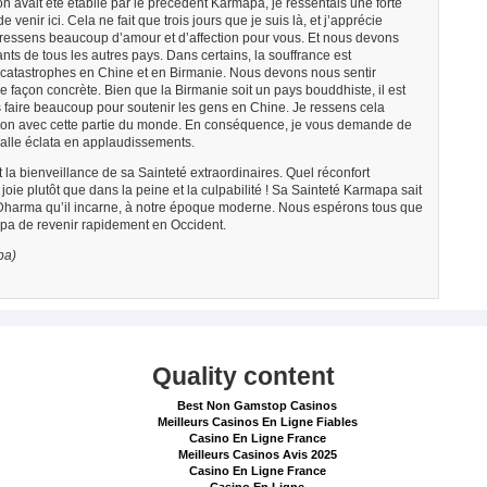
on avait été établie par le précédent Karmapa, je ressentais une forte
 venir ici. Cela ne fait que trois jours que je suis là, et j’apprécie
 ressens beaucoup d’amour et d’affection pour vous. Et nous devons
ants de tous les autres pays. Dans certains, la souffrance est
s catastrophes en Chine et en Birmanie. Nous devons nous sentir
façon concrète. Bien que la Birmanie soit un pays bouddhiste, il est
ns faire beaucoup pour soutenir les gens en Chine. Je ressens cela
ation avec cette partie du monde. En conséquence, je vous demande de
 salle éclata en applaudissements.
et la bienveillance de sa Sainteté extraordinaires. Quel réconfort
joie plutôt que dans la peine et la culpabilité ! Sa Sainteté Karmapa sait
u Dharma qu’il incarne, à notre époque moderne. Nous espérons tous que
apa de revenir rapidement en Occident.
pa)
Quality content
Best Non Gamstop Casinos
Meilleurs Casinos En Ligne Fiables
Casino En Ligne France
Meilleurs Casinos Avis 2025
Casino En Ligne France