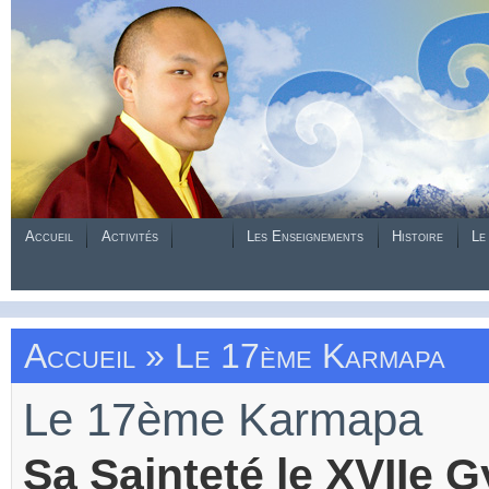
Accueil
Activités
Les Enseignements
Histoire
Le
Accueil
» Le 17ème Karmapa
Le 17ème Karmapa
Sa Sainteté le XVIIe 