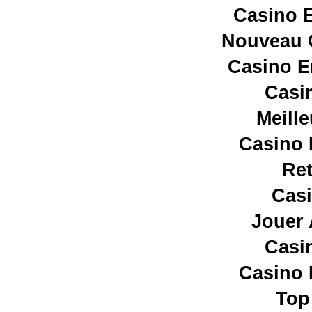
Casino E
Nouveau C
Casino E
Casi
Meill
Casino 
Ret
Casi
Jouer 
Casi
Casino 
Top