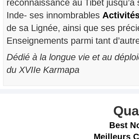
reconnaissance au Tibet jusqu’à 
Inde- ses innombrables
Activité
de sa Lignée, ainsi que ses préc
Enseignements parmi tant d’autr
Dédié à la longue vie et au déploi
du XVIIe Karmapa
Qual
Best N
Meilleurs 