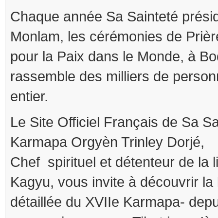
Chaque année Sa Sainteté prési
Monlam, les cérémonies de Prière
pour la Paix dans le Monde, à Bo
rassemble des milliers de perso
entier.
Le Site Officiel Français de Sa Sa
Karmapa Orgyèn Trinley Dorjé,
Chef spirituel et détenteur de la
Kagyu, vous invite à découvrir la
détaillée du XVIIe Karmapa- depu