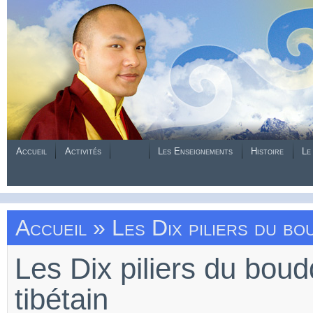
Accueil
Activités
Les Enseignements
Histoire
Le
Accueil
» Les Dix piliers du bou
Les Dix piliers du bou
tibétain