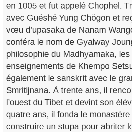
en 1005 et fut appelé Chophel. Trè
avec Guéshé Yung Chögon et reçu
vœu d’upasaka de Nanam Wangcho
conféra le nom de Gyalway Joungn
philosophie du Madhyamaka, les t
enseignements de Khempo Setsun
également le sanskrit avec le gra
Smritijnana. À trente ans, il renc
l’ouest du Tibet et devint son élè
quatre ans, il fonda le monastère 
construire un stupa pour abriter l