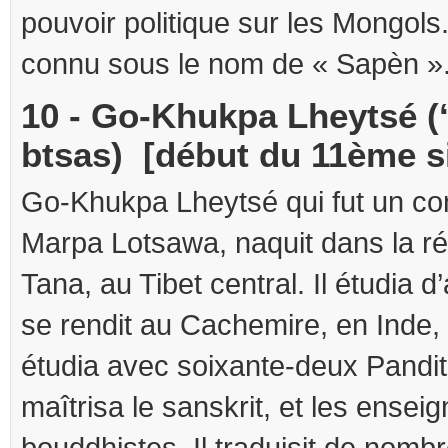
pouvoir politique sur les Mongols.
connu sous le nom de « Sapèn »
10 - Go-Khukpa Lheytsé (
btsas) [début du 11ème s
Go-Khukpa Lheytsé qui fut un co
Marpa Lotsawa, naquit dans la r
Tana, au Tibet central. Il étudia d
se rendit au Cachemire, en Inde, 
étudia avec soixante-deux Pandit
maîtrisa le sanskrit, et les ense
bouddhistes. Il traduisit de nomb