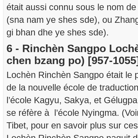
était aussi connu sous le nom 
(sna nam ye shes sde), ou Zhan
gi bhan dhe ye shes sde).
6 - Rinchèn Sangpo Lochè
chen bzang po) [957-1055
Lochèn Rinchèn Sangpo était le p
de la nouvelle école de traductio
l’école Kagyu, Sakya, et Gélugpa
se réfère à l’école Nyingma. (Vo
Tibet, pour en savoir plus sur ces
Lochèn Rinchèn Sangpo naquit da