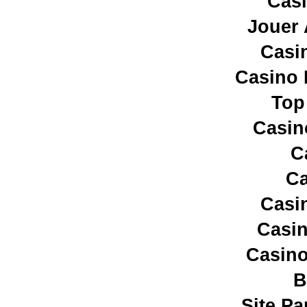
Casi
Jouer 
Casi
Casino 
Top
Casin
C
Ca
Casi
Casin
Casino
B
Site Pa