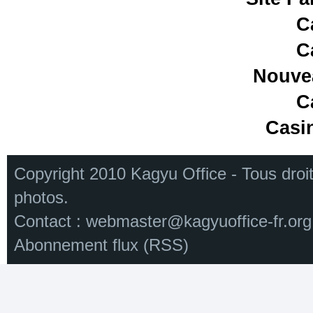
C
C
Nouve
C
Casi
Copyright 2010 Kagyu Office - Tous droi
photos.
Contact :
webmaster@kagyuoffice-fr.org
Abonnement flux (RSS)