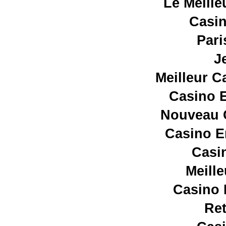
Le Meille
Casin
Pari
J
Meilleur C
Casino E
Nouveau C
Casino E
Casi
Meill
Casino 
Ret