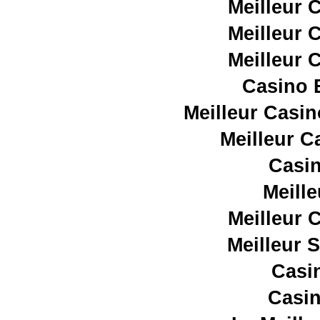
Meilleur 
Meilleur 
Meilleur 
Casino E
Meilleur Casin
Meilleur C
Casin
Meill
Meilleur 
Meilleur 
Casi
Casin