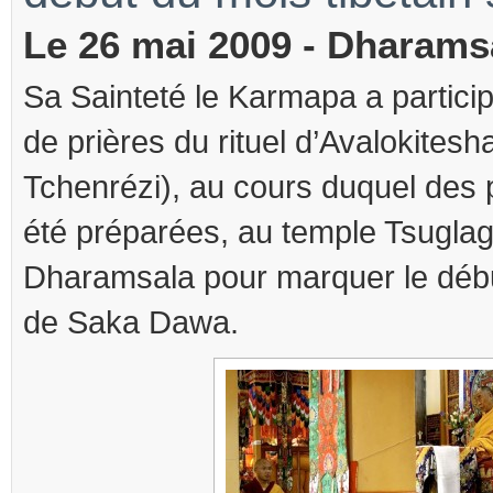
Le 26 mai 2009 - Dharams
Sa Sainteté le Karmapa a partici
de prières du rituel d’Avalokitesha
Tchenrézi), au cours duquel des 
été préparées, au temple Tsugla
Dharamsala pour marquer le déb
de Saka Dawa.