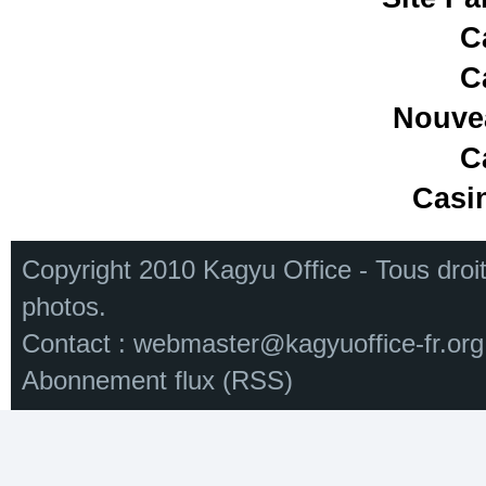
C
C
Nouve
C
Casi
Copyright 2010 Kagyu Office - Tous droi
photos.
Contact :
webmaster@kagyuoffice-fr.org
Abonnement flux (RSS)