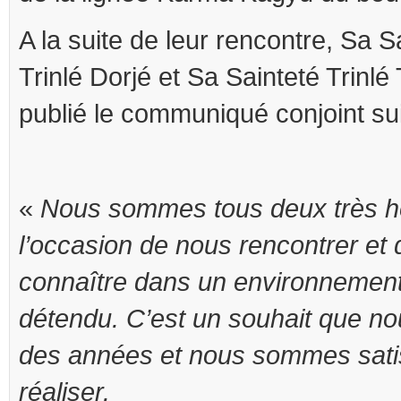
A la suite de leur rencontre, Sa 
Trinlé Dorjé et Sa Sainteté Trinlé
publié le communiqué conjoint sui
«
Nous sommes tous deux très he
l’occasion de nous rencontrer et
connaître dans un environnement 
détendu. C’est un souhait que no
des années et nous sommes satisfa
réaliser.