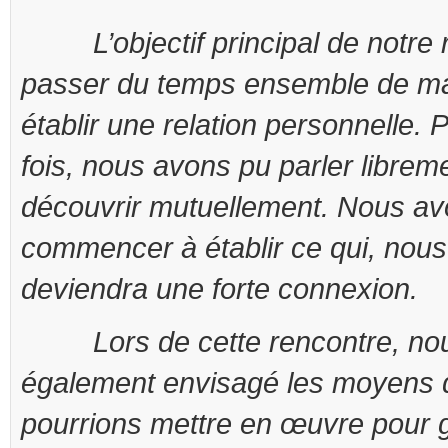
L
’objectif principal de notre
passer du temps ensemble de ma
établir une relation personnelle. 
fois, nous avons pu parler librem
découvrir mutuellement. Nous av
commencer à établir ce qui, nous
deviendra une forte connexion.
Lors de cette rencontre, no
également envisagé les moyens 
pourrions mettre en œuvre pour gu