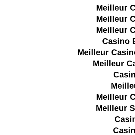
Meilleur 
Meilleur 
Meilleur 
Casino E
Meilleur Casin
Meilleur C
Casin
Meill
Meilleur 
Meilleur 
Casi
Casin