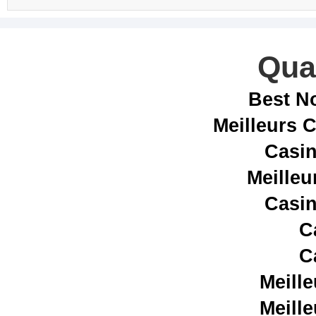
Qual
Best N
Meilleurs 
Casin
Meilleu
Casin
C
C
Meill
Meill