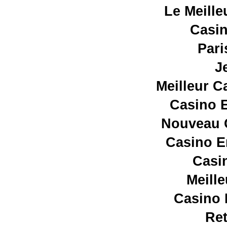
Le Meille
Casin
Pari
J
Meilleur C
Casino E
Nouveau C
Casino E
Casi
Meill
Casino 
Ret