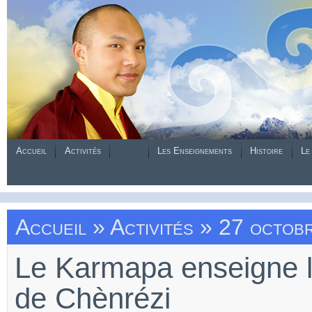
Accueil
Activités
Les Enseignements
Histoire
Le
Accueil
»
Activités
» 27 octob
Le Karmapa enseigne l
de Chènrézi