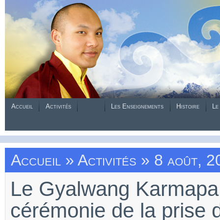
Accueil
Activités
Les Enseignements
Histoire
Le
Accueil
»
Activités
» 8 août, 2
Le Gyalwang Karmapa a
cérémonie de la prise 