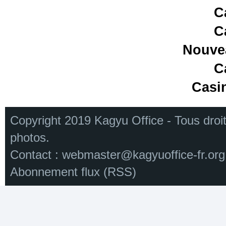
C
C
Nouve
C
Casi
Copyright 2019 Kagyu Office - Tous droi
photos.
Contact :
webmaster@kagyuoffice-fr.org
Abonnement flux (RSS)