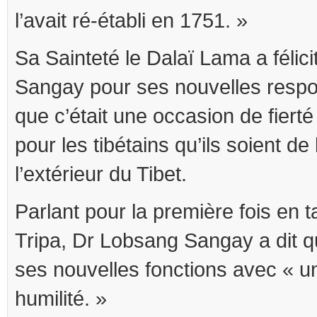
l’avait ré-établi en 1751. »
Sa Sainteté le Dalaï Lama a félic
Sangay pour ses nouvelles respons
que c’était une occasion de fierté
pour les tibétains qu’ils soient de 
l’extérieur du Tibet.
Parlant pour la première fois en 
Tripa, Dr Lobsang Sangay a dit qu
ses nouvelles fonctions avec « u
humilité. »